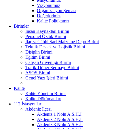
Misyonumuz
Vizyonumuz
Organizasyon Şeması
Değerlerimiz
Kalite Politikamız
Birimler
İnsan Kaynakları Birimi
Personel Özlük Birimi
İlaç ve Tıbbi Sarf Malzeme Depo Birimi
Teknik Destek ve Lojistik Birimi
Disiplin Birimi
Eğitim Birimi
Çalışan Güvenliği Birimi
Trafik-Döner Sermaye Birimi
ASOS Birimi
Genel Yazı İşleri Birimi
Kalite
Kalite Yönetim Birimi
Kalite Dökümanları
112 İstasyonlar
Akdeniz İlçesi
Akdeniz 1 Nolu A.S.H.İ.
Akdeniz 2 Nolu A.S.H.İ.
Akdeniz 3 Nolu A.S.H.İ.