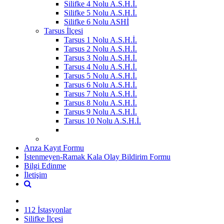
Silifke 4 Nolu A.S.H.İ.
Silifke 5 Nolu A.S.H.İ.
Silifke 6 Nolu ASHİ
Tarsus İlçesi
Tarsus 1 Nolu A.S.H.İ.
Tarsus 2 Nolu A.S.H.İ.
Tarsus 3 Nolu A.S.H.İ.
Tarsus 4 Nolu A.S.H.İ.
Tarsus 5 Nolu A.S.H.İ.
Tarsus 6 Nolu A.S.H.İ.
Tarsus 7 Nolu A.S.H.İ.
Tarsus 8 Nolu A.S.H.İ.
Tarsus 9 Nolu A.S.H.İ.
Tarsus 10 Nolu A.S.H.İ.
Arıza Kayıt Formu
İstenmeyen-Ramak Kala Olay Bildirim Formu
Bilgi Edinme
İletişim
112 İstasyonlar
Silifke İlçesi