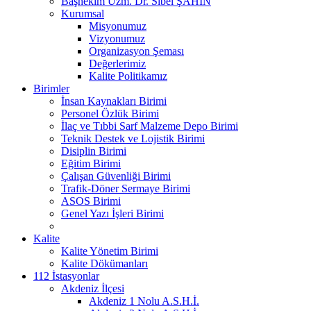
Başhekim Uzm. Dr. Sibel ŞAHİN
Kurumsal
Misyonumuz
Vizyonumuz
Organizasyon Şeması
Değerlerimiz
Kalite Politikamız
Birimler
İnsan Kaynakları Birimi
Personel Özlük Birimi
İlaç ve Tıbbi Sarf Malzeme Depo Birimi
Teknik Destek ve Lojistik Birimi
Disiplin Birimi
Eğitim Birimi
Çalışan Güvenliği Birimi
Trafik-Döner Sermaye Birimi
ASOS Birimi
Genel Yazı İşleri Birimi
Kalite
Kalite Yönetim Birimi
Kalite Dökümanları
112 İstasyonlar
Akdeniz İlçesi
Akdeniz 1 Nolu A.S.H.İ.