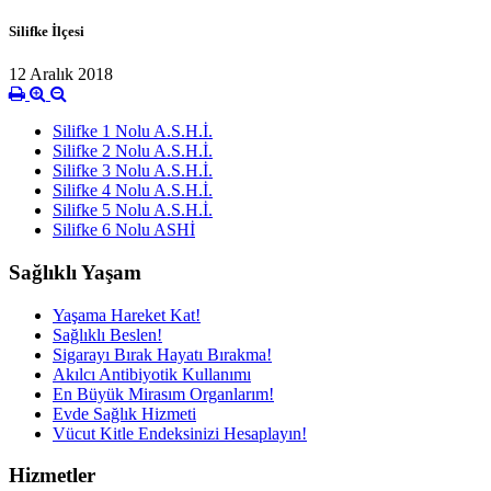
Silifke İlçesi
12 Aralık 2018
Silifke 1 Nolu A.S.H.İ.
Silifke 2 Nolu A.S.H.İ.
Silifke 3 Nolu A.S.H.İ.
Silifke 4 Nolu A.S.H.İ.
Silifke 5 Nolu A.S.H.İ.
Silifke 6 Nolu ASHİ
Sağlıklı Yaşam
Yaşama Hareket Kat!
Sağlıklı Beslen!
Sigarayı Bırak Hayatı Bırakma!
Akılcı Antibiyotik Kullanımı
En Büyük Mirasım Organlarım!
Evde Sağlık Hizmeti
Vücut Kitle Endeksinizi Hesaplayın!
Hizmetler