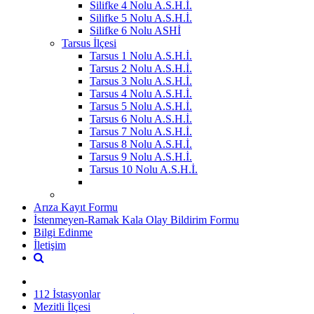
Silifke 4 Nolu A.S.H.İ.
Silifke 5 Nolu A.S.H.İ.
Silifke 6 Nolu ASHİ
Tarsus İlçesi
Tarsus 1 Nolu A.S.H.İ.
Tarsus 2 Nolu A.S.H.İ.
Tarsus 3 Nolu A.S.H.İ.
Tarsus 4 Nolu A.S.H.İ.
Tarsus 5 Nolu A.S.H.İ.
Tarsus 6 Nolu A.S.H.İ.
Tarsus 7 Nolu A.S.H.İ.
Tarsus 8 Nolu A.S.H.İ.
Tarsus 9 Nolu A.S.H.İ.
Tarsus 10 Nolu A.S.H.İ.
Arıza Kayıt Formu
İstenmeyen-Ramak Kala Olay Bildirim Formu
Bilgi Edinme
İletişim
112 İstasyonlar
Mezitli İlçesi