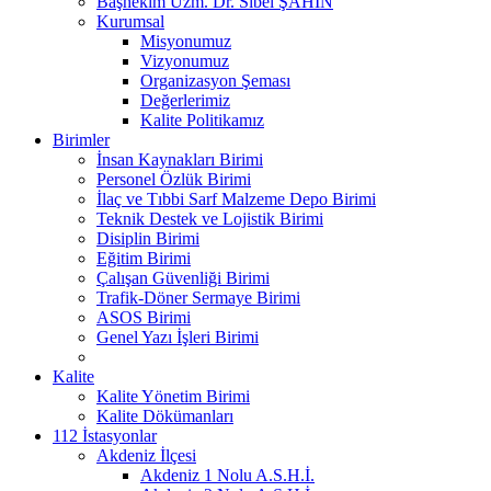
Başhekim Uzm. Dr. Sibel ŞAHİN
Kurumsal
Misyonumuz
Vizyonumuz
Organizasyon Şeması
Değerlerimiz
Kalite Politikamız
Birimler
İnsan Kaynakları Birimi
Personel Özlük Birimi
İlaç ve Tıbbi Sarf Malzeme Depo Birimi
Teknik Destek ve Lojistik Birimi
Disiplin Birimi
Eğitim Birimi
Çalışan Güvenliği Birimi
Trafik-Döner Sermaye Birimi
ASOS Birimi
Genel Yazı İşleri Birimi
Kalite
Kalite Yönetim Birimi
Kalite Dökümanları
112 İstasyonlar
Akdeniz İlçesi
Akdeniz 1 Nolu A.S.H.İ.