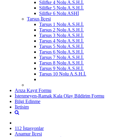
Silifke 4 Nolu A.S.H.İ.
Silifke 5 Nolu A.S.H.İ.
Silifke 6 Nolu ASHİ
Tarsus İlçesi
Tarsus 1 Nolu A.S.H.İ.
Tarsus 2 Nolu A.S.H.İ.
Tarsus 3 Nolu A.S.H.İ.
Tarsus 4 Nolu A.S.H.İ.
Tarsus 5 Nolu A.S.H.İ.
Tarsus 6 Nolu A.S.H.İ.
Tarsus 7 Nolu A.S.H.İ.
Tarsus 8 Nolu A.S.H.İ.
Tarsus 9 Nolu A.S.H.İ.
Tarsus 10 Nolu A.S.H.İ.
Arıza Kayıt Formu
İstenmeyen-Ramak Kala Olay Bildirim Formu
Bilgi Edinme
İletişim
112 İstasyonlar
Anamur İlçesi