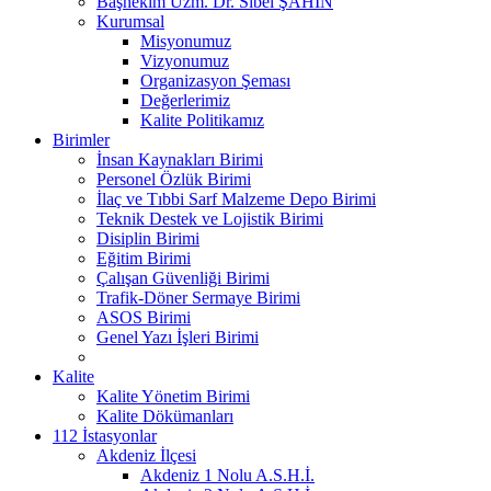
Başhekim Uzm. Dr. Sibel ŞAHİN
Kurumsal
Misyonumuz
Vizyonumuz
Organizasyon Şeması
Değerlerimiz
Kalite Politikamız
Birimler
İnsan Kaynakları Birimi
Personel Özlük Birimi
İlaç ve Tıbbi Sarf Malzeme Depo Birimi
Teknik Destek ve Lojistik Birimi
Disiplin Birimi
Eğitim Birimi
Çalışan Güvenliği Birimi
Trafik-Döner Sermaye Birimi
ASOS Birimi
Genel Yazı İşleri Birimi
Kalite
Kalite Yönetim Birimi
Kalite Dökümanları
112 İstasyonlar
Akdeniz İlçesi
Akdeniz 1 Nolu A.S.H.İ.