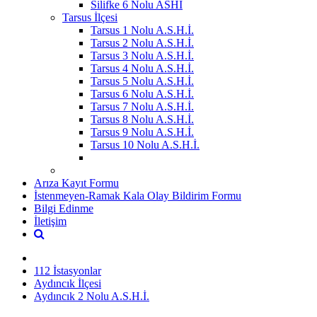
Silifke 6 Nolu ASHİ
Tarsus İlçesi
Tarsus 1 Nolu A.S.H.İ.
Tarsus 2 Nolu A.S.H.İ.
Tarsus 3 Nolu A.S.H.İ.
Tarsus 4 Nolu A.S.H.İ.
Tarsus 5 Nolu A.S.H.İ.
Tarsus 6 Nolu A.S.H.İ.
Tarsus 7 Nolu A.S.H.İ.
Tarsus 8 Nolu A.S.H.İ.
Tarsus 9 Nolu A.S.H.İ.
Tarsus 10 Nolu A.S.H.İ.
Arıza Kayıt Formu
İstenmeyen-Ramak Kala Olay Bildirim Formu
Bilgi Edinme
İletişim
112 İstasyonlar
Aydıncık İlçesi
Aydıncık 2 Nolu A.S.H.İ.