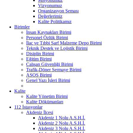
Misyonumuz
Vizyonumuz
Organizasyon Şeması
Değerlerimiz
Kalite Politikamız
Birimler
İnsan Kaynakları Birimi
Personel Özlük Birimi
İlaç ve Tıbbi Sarf Malzeme Depo Birimi
Teknik Destek ve Lojistik Birimi
Disiplin Birimi
Eğitim Birimi
Çalışan Güvenliği Birimi
Trafik-Döner Sermaye Birimi
ASOS Birimi
Genel Yazı İşleri Birimi
Kalite
Kalite Yönetim Birimi
Kalite Dökümanları
112 İstasyonlar
Akdeniz İlçesi
Akdeniz 1 Nolu A.S.H.İ.
Akdeniz 2 Nolu A.S.H.İ.
Akdeniz 3 Nolu A.S.H.İ.