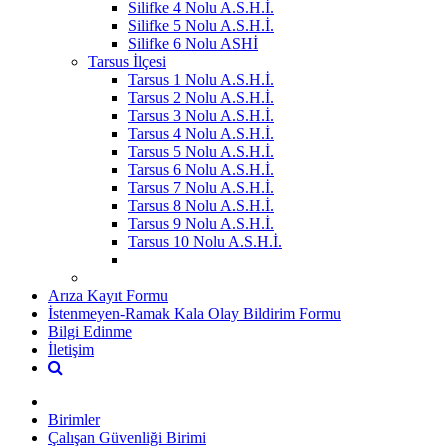
Silifke 4 Nolu A.S.H.İ.
Silifke 5 Nolu A.S.H.İ.
Silifke 6 Nolu ASHİ
Tarsus İlçesi
Tarsus 1 Nolu A.S.H.İ.
Tarsus 2 Nolu A.S.H.İ.
Tarsus 3 Nolu A.S.H.İ.
Tarsus 4 Nolu A.S.H.İ.
Tarsus 5 Nolu A.S.H.İ.
Tarsus 6 Nolu A.S.H.İ.
Tarsus 7 Nolu A.S.H.İ.
Tarsus 8 Nolu A.S.H.İ.
Tarsus 9 Nolu A.S.H.İ.
Tarsus 10 Nolu A.S.H.İ.
Arıza Kayıt Formu
İstenmeyen-Ramak Kala Olay Bildirim Formu
Bilgi Edinme
İletişim
Birimler
Çalışan Güvenliği Birimi