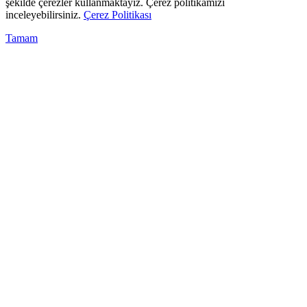
şekilde çerezler kullanmaktayız. Çerez politikamızı
inceleyebilirsiniz.
Çerez Politikası
Tamam