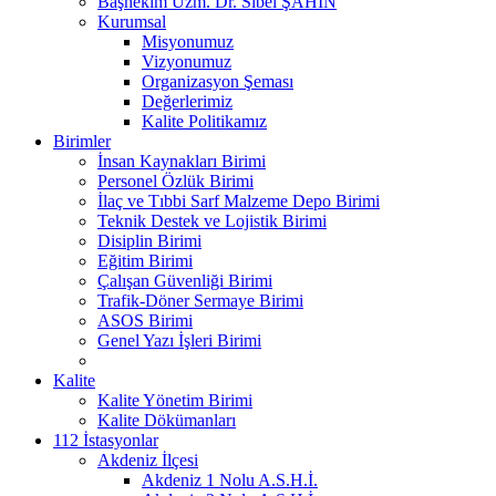
Başhekim Uzm. Dr. Sibel ŞAHİN
Kurumsal
Misyonumuz
Vizyonumuz
Organizasyon Şeması
Değerlerimiz
Kalite Politikamız
Birimler
İnsan Kaynakları Birimi
Personel Özlük Birimi
İlaç ve Tıbbi Sarf Malzeme Depo Birimi
Teknik Destek ve Lojistik Birimi
Disiplin Birimi
Eğitim Birimi
Çalışan Güvenliği Birimi
Trafik-Döner Sermaye Birimi
ASOS Birimi
Genel Yazı İşleri Birimi
Kalite
Kalite Yönetim Birimi
Kalite Dökümanları
112 İstasyonlar
Akdeniz İlçesi
Akdeniz 1 Nolu A.S.H.İ.