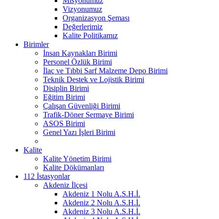
Misyonumuz
Vizyonumuz
Organizasyon Şeması
Değerlerimiz
Kalite Politikamız
Birimler
İnsan Kaynakları Birimi
Personel Özlük Birimi
İlaç ve Tıbbi Sarf Malzeme Depo Birimi
Teknik Destek ve Lojistik Birimi
Disiplin Birimi
Eğitim Birimi
Çalışan Güvenliği Birimi
Trafik-Döner Sermaye Birimi
ASOS Birimi
Genel Yazı İşleri Birimi
Kalite
Kalite Yönetim Birimi
Kalite Dökümanları
112 İstasyonlar
Akdeniz İlçesi
Akdeniz 1 Nolu A.S.H.İ.
Akdeniz 2 Nolu A.S.H.İ.
Akdeniz 3 Nolu A.S.H.İ.