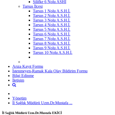
Silifke 6 Nolu ASHİ
Tarsus İlçesi
Tarsus 1 Nolu A.S.H.İ.
Tarsus 2 Nolu A.S.H.İ.
Tarsus 3 Nolu A.S.H.İ.
Tarsus 4 Nolu A.S.H.İ.
Tarsus 5 Nolu A.S.H.İ.
Tarsus 6 Nolu A.S.H.İ.
Tarsus 7 Nolu A.S.H.İ.
Tarsus 8 Nolu A.S.H.İ.
Tarsus 9 Nolu A.S.H.İ.
Tarsus 10 Nolu A.S.H.İ.
Arıza Kayıt Formu
İstenmeyen-Ramak Kala Olay Bildirim Formu
Bilgi Edinme
İletişim
Yönetim
İl Sağlık Müdürü Uzm.Dr.Mustafa ...
İl Sağlık Müdürü Uzm.Dr.Mustafa EKİCİ